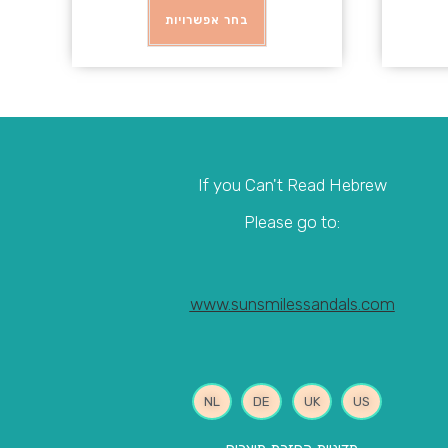
בחר אפשרויות
If you Can't Read Hebrew
:Please go to
www.sunsmilessandals.com
NL
DE
UK
US