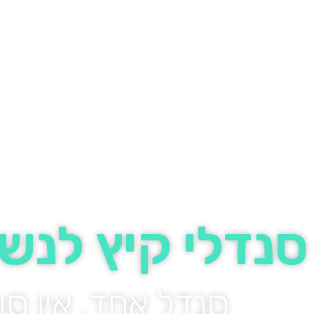
סנדלי קיץ לנש
סנדל אחד, אין סוף