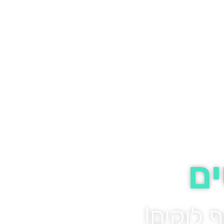
ים
 לוקים!