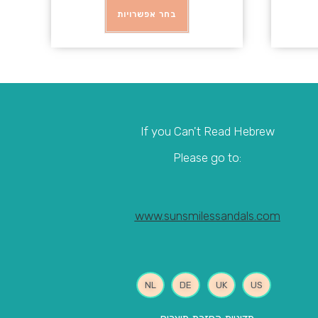
בחר אפשרויות
If you Can't Read Hebrew
:Please go to
www.sunsmilessandals.com
NL
DE
UK
US